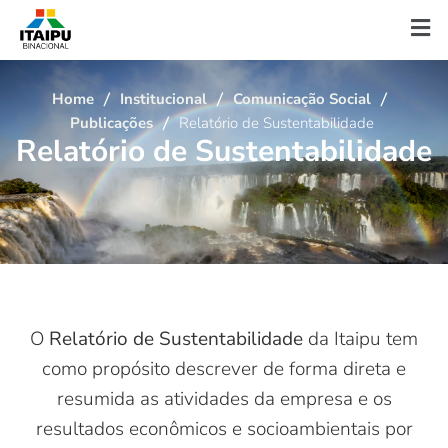
Home
Institucional
Comunicação Social
Publicações
Relatório de Sustentabilidade
R
e
l
a
t
ó
r
i
o
d
e
S
u
s
t
e
n
t
a
b
i
l
i
d
a
d
e
O
Relatório de Sustentabilidade
da Itaipu tem
como propósito descrever de forma direta e
resumida as atividades da empresa e os
resultados econômicos e socioambientais por