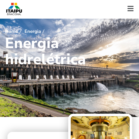
Home
Energia
Energia hidrelétrica
E
n
e
r
g
i
a
h
i
d
r
e
l
é
t
r
i
c
a