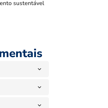
mento sustentável
amentais