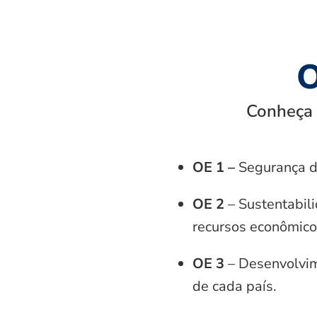
O
Conheça o
OE 1 –
Segurança d
OE 2
– Sustentabili
recursos econômico-
OE 3
– Desenvolvime
de cada país.