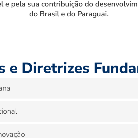
l e pela sua contribuição do desenvolvi
do Brasil e do Paraguai.
as e Diretrizes Fund
ana
cional
Inovação