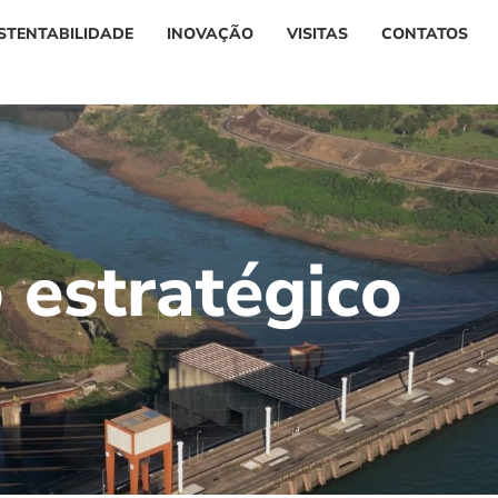
STENTABILIDADE
INOVAÇÃO
VISITAS
CONTATOS
o
e
s
t
r
a
t
é
g
i
c
o