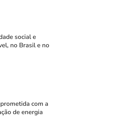
dade social e
l, no Brasil e no
mprometida com a
ação de energia