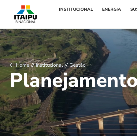
INSTITUCIONAL
ENERGIA
SU
Home
Institucional
Gestão
P
l
a
n
e
j
a
m
e
n
t