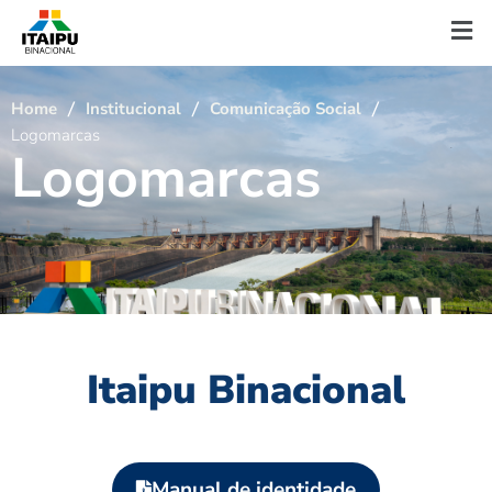
Home
Institucional
Comunicação Social
Logomarcas
L
o
g
o
m
a
r
c
a
s
Itaipu Binacional
Manual de identidade