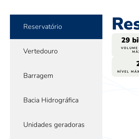
Res
Reservatório
29
 b
VOLUME 
Vertedouro
MÁ
NÍVEL MÁ
Barragem
Bacia Hidrográfica
Unidades geradoras