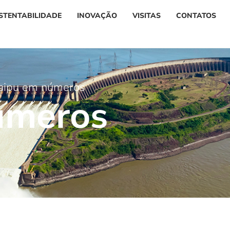
STENTABILIDADE
INOVAÇÃO
VISITAS
CONTATOS
taipu em números
ú
m
e
r
o
s