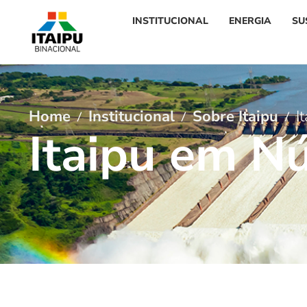
INSTITUCIONAL
ENERGIA
SU
Home
Institucional
Sobre Itaipu
I
I
t
a
i
p
u
e
m
N