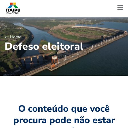
Home
D
e
f
e
s
o
e
l
e
i
t
o
r
a
l
O conteúdo que você
procura pode não estar