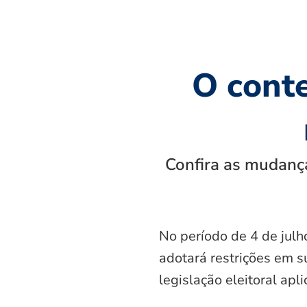
O cont
Confira as mudança
No período de 4 de julh
adotará restrições em s
legislação eleitoral apl