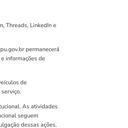
am, Threads, LinkedIn e
aipu.gov.br permanecerá
 e informações de
veículos de
serviço.
ucional. As atividades
nacional seguem
vulgação dessas ações.