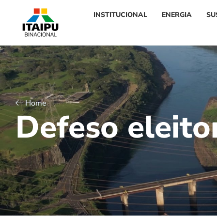
INSTITUCIONAL
ENERGIA
SU
Home
D
e
f
e
s
o
e
l
e
i
t
o