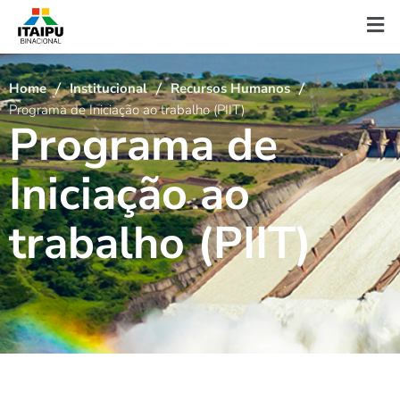
Home
Institucional
Recursos Humanos
Programa de Iniciação ao trabalho (PIIT)
P
r
o
g
r
a
m
a
d
e
I
n
i
c
i
a
ç
ã
o
a
o
t
r
a
b
a
l
h
o
(
P
I
I
T
)