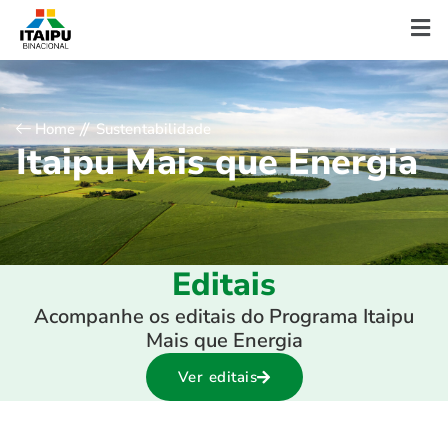
Home
Sustentabilidade
I
t
a
i
p
u
M
a
i
s
q
u
e
E
n
e
r
g
i
a
Editais
Acompanhe os editais do Programa Itaipu
Mais que Energia
Ver editais