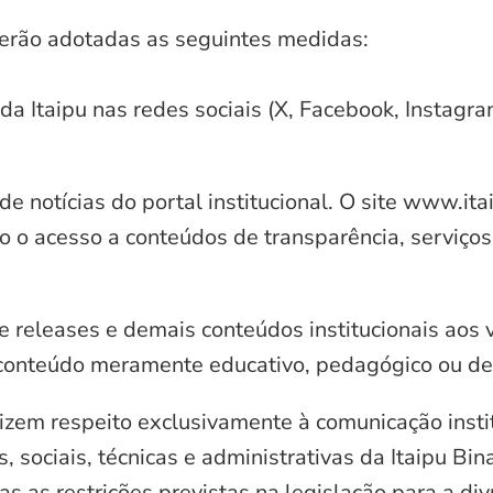
serão adotadas as seguintes medidas:
 da Itaipu nas redes sociais (X, Facebook, Instagr
e notícias do portal institucional. O site www.it
o o acesso a conteúdos de transparência, serviços
e releases e demais conteúdos institucionais aos 
conteúdo meramente educativo, pedagógico ou de 
zem respeito exclusivamente à comunicação instit
, sociais, técnicas e administrativas da Itaipu Bi
 as restrições previstas na legislação para a di