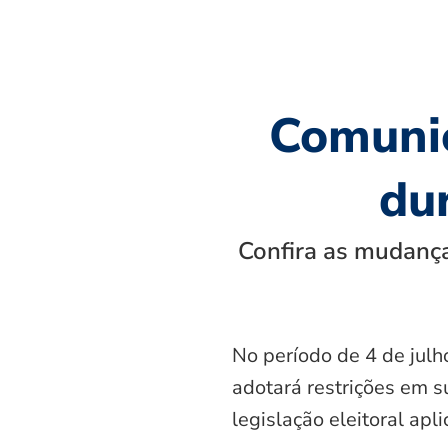
Comunic
dur
Confira as mudança
No período de 4 de julh
adotará restrições em s
legislação eleitoral apl