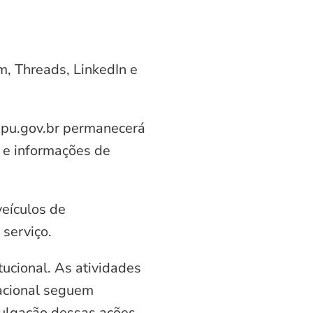
am, Threads, LinkedIn e
aipu.gov.br permanecerá
 e informações de
veículos de
serviço.
ucional. As atividades
nacional seguem
vulgação dessas ações.