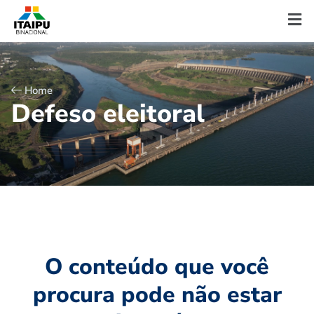
Home
D
e
f
e
s
o
e
l
e
i
t
o
r
a
l
O conteúdo que você
procura pode não estar