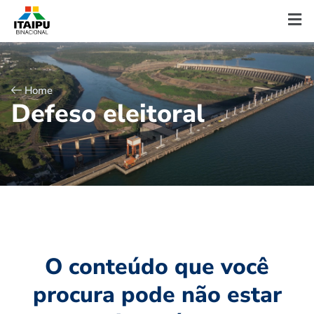
Home
D
e
f
e
s
o
e
l
e
i
t
o
r
a
l
O conteúdo que você
procura pode não estar