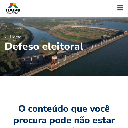
Home
D
e
f
e
s
o
e
l
e
i
t
o
r
a
l
O conteúdo que você
procura pode não estar