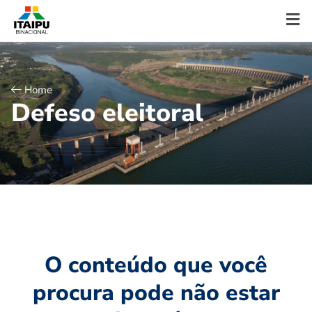
Home
D
e
f
e
s
o
e
l
e
i
t
o
r
a
l
O conteúdo que você
procura pode não estar