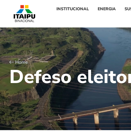
INSTITUCIONAL
ENERGIA
SU
Home
D
e
f
e
s
o
e
l
e
i
t
o