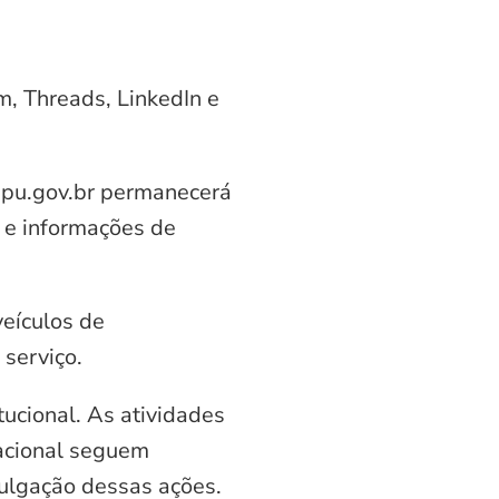
am, Threads, LinkedIn e
aipu.gov.br permanecerá
 e informações de
veículos de
serviço.
ucional. As atividades
nacional seguem
vulgação dessas ações.