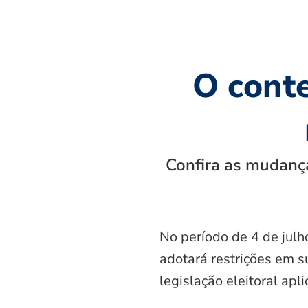
O cont
Confira as mudança
No período de 4 de julh
adotará restrições em s
legislação eleitoral apl