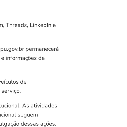
am, Threads, LinkedIn e
aipu.gov.br permanecerá
 e informações de
veículos de
serviço.
ucional. As atividades
nacional seguem
vulgação dessas ações.