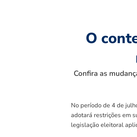
O cont
Confira as mudança
No período de 4 de julh
adotará restrições em s
legislação eleitoral apl