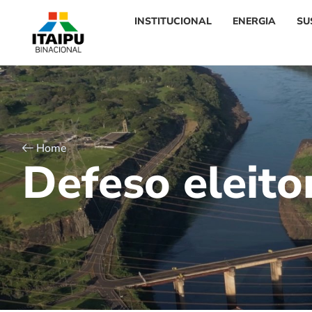
INSTITUCIONAL
ENERGIA
SU
Home
D
e
f
e
s
o
e
l
e
i
t
o