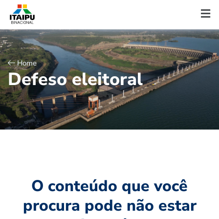
Home
D
e
f
e
s
o
e
l
e
i
t
o
r
a
l
O conteúdo que você
procura pode não estar