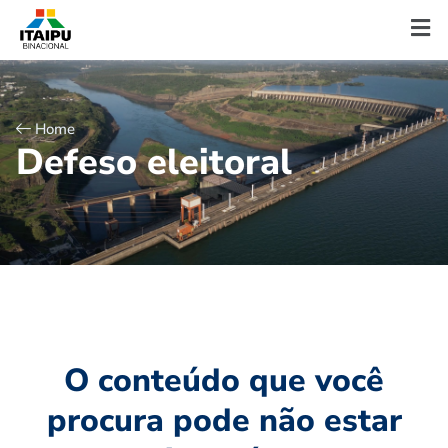
Home
D
e
f
e
s
o
e
l
e
i
t
o
r
a
l
O conteúdo que você
procura pode não estar