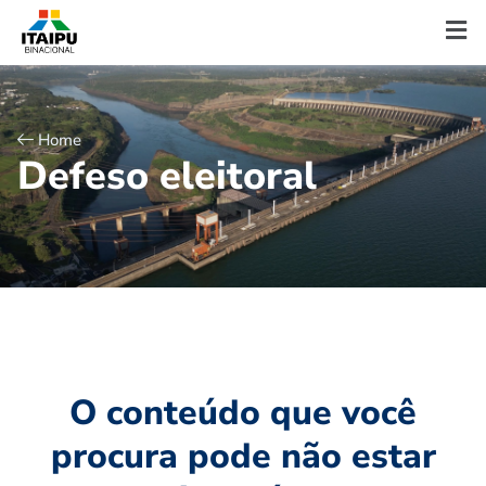
Home
D
e
f
e
s
o
e
l
e
i
t
o
r
a
l
O conteúdo que você
procura pode não estar