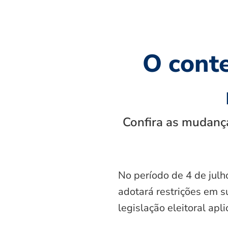
O cont
Confira as mudança
No período de 4 de julh
adotará restrições em s
legislação eleitoral apl