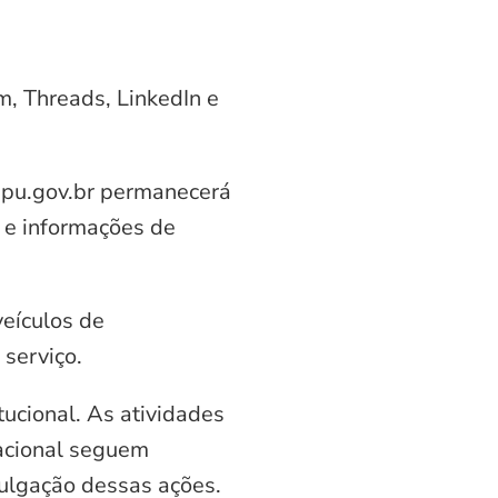
am, Threads, LinkedIn e
aipu.gov.br permanecerá
 e informações de
veículos de
serviço.
ucional. As atividades
nacional seguem
vulgação dessas ações.