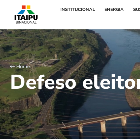
INSTITUCIONAL
ENERGIA
SU
Home
D
e
f
e
s
o
e
l
e
i
t
o