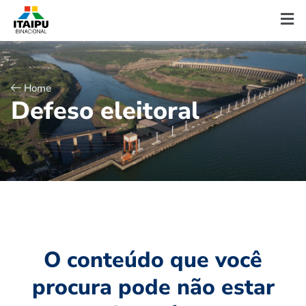
Home
D
e
f
e
s
o
e
l
e
i
t
o
r
a
l
O conteúdo que você
procura pode não estar