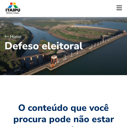
Home
D
e
f
e
s
o
e
l
e
i
t
o
r
a
l
O conteúdo que você
procura pode não estar