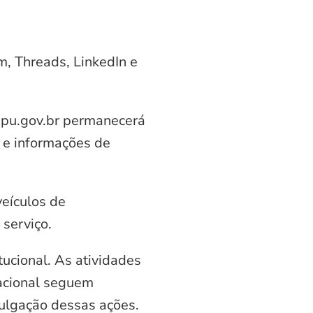
am, Threads, LinkedIn e
aipu.gov.br permanecerá
 e informações de
veículos de
serviço.
ucional. As atividades
nacional seguem
vulgação dessas ações.