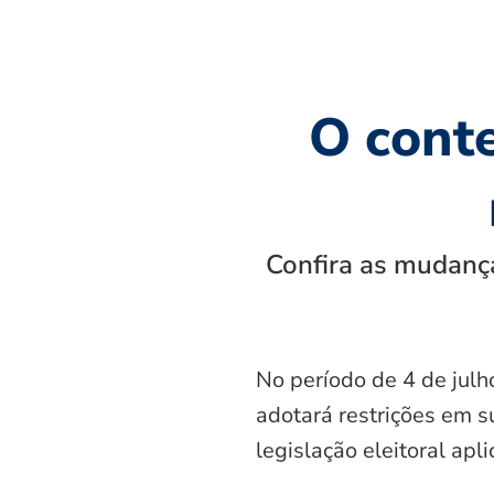
O cont
Confira as mudança
No período de 4 de julh
adotará restrições em s
legislação eleitoral apl