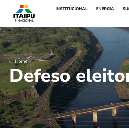
INSTITUCIONAL
ENERGIA
SU
Home
D
e
f
e
s
o
e
l
e
i
t
o