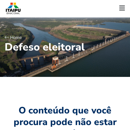
Home
D
e
f
e
s
o
e
l
e
i
t
o
r
a
l
O conteúdo que você
procura pode não estar