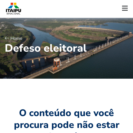
Home
D
e
f
e
s
o
e
l
e
i
t
o
r
a
l
O conteúdo que você
procura pode não estar