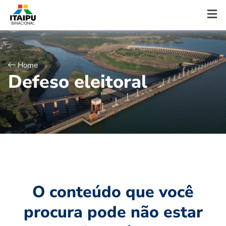
Home
D
e
f
e
s
o
e
l
e
i
t
o
r
a
l
O conteúdo que você
procura pode não estar