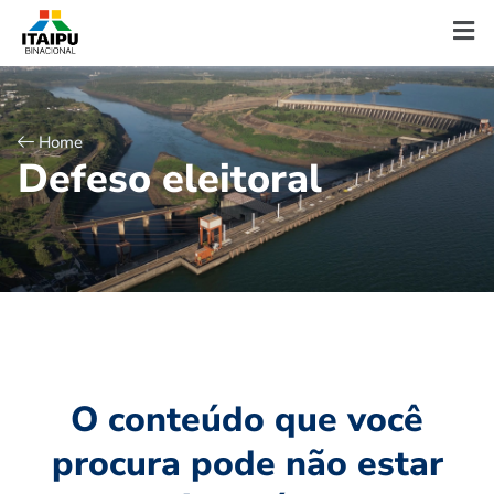
Home
D
e
f
e
s
o
e
l
e
i
t
o
r
a
l
O conteúdo que você
procura pode não estar