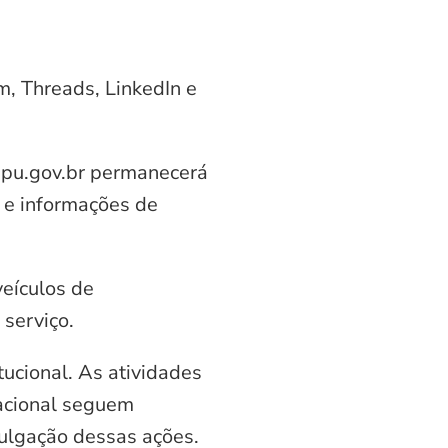
am, Threads, LinkedIn e
aipu.gov.br permanecerá
 e informações de
veículos de
serviço.
ucional. As atividades
nacional seguem
vulgação dessas ações.