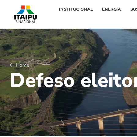
INSTITUCIONAL
ENERGIA
SU
Home
D
e
f
e
s
o
e
l
e
i
t
o