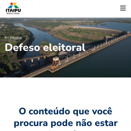
Home
D
e
f
e
s
o
e
l
e
i
t
o
r
a
l
O conteúdo que você
procura pode não estar