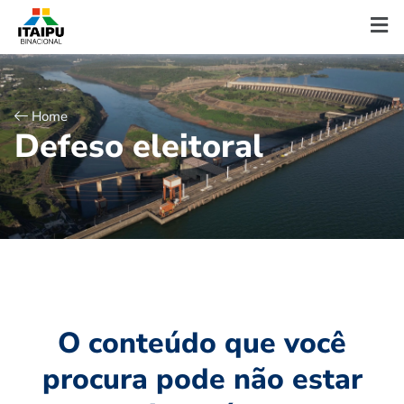
Home
D
e
f
e
s
o
e
l
e
i
t
o
r
a
l
O conteúdo que você
procura pode não estar