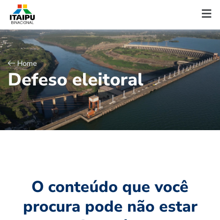
Home
D
e
f
e
s
o
e
l
e
i
t
o
r
a
l
O conteúdo que você
procura pode não estar