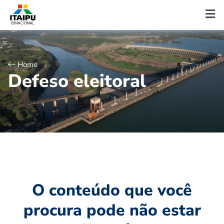
Home
D
e
f
e
s
o
e
l
e
i
t
o
r
a
l
O conteúdo que você
procura pode não estar