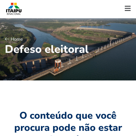
Home
D
e
f
e
s
o
e
l
e
i
t
o
r
a
l
O conteúdo que você
procura pode não estar