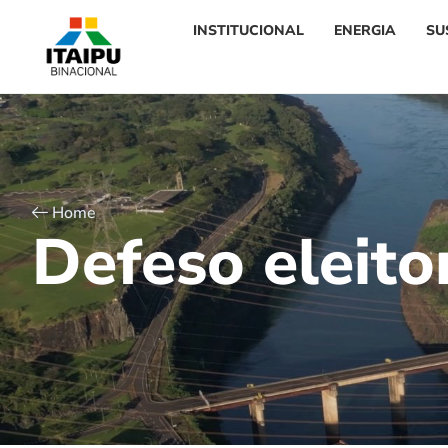
INSTITUCIONAL
ENERGIA
SU
Home
D
e
f
e
s
o
e
l
e
i
t
o