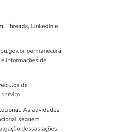
am, Threads, LinkedIn e
aipu.gov.br permanecerá
 e informações de
veículos de
serviço.
ucional. As atividades
nacional seguem
vulgação dessas ações.