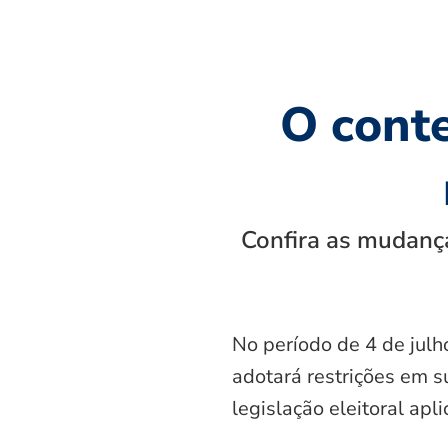
O cont
Confira as mudança
No período de 4 de julh
adotará restrições em s
legislação eleitoral apl