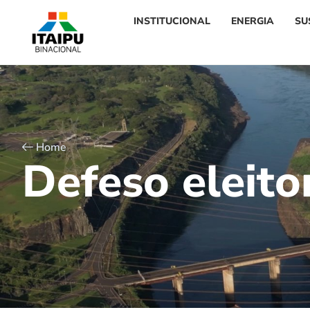
INSTITUCIONAL
ENERGIA
SU
Home
D
e
f
e
s
o
e
l
e
i
t
o