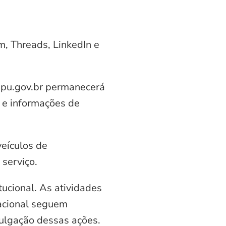
am, Threads, LinkedIn e
aipu.gov.br permanecerá
 e informações de
veículos de
serviço.
ucional. As atividades
nacional seguem
vulgação dessas ações.