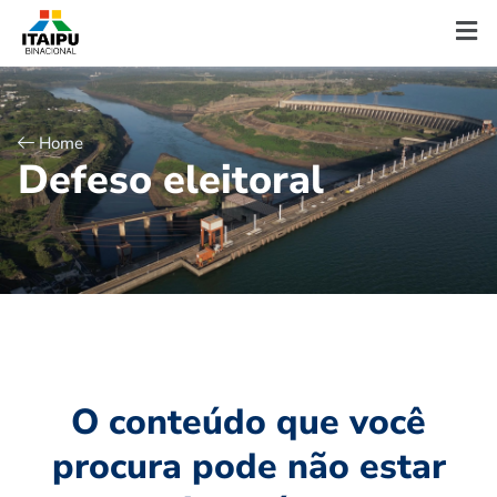
Home
D
e
f
e
s
o
e
l
e
i
t
o
r
a
l
O conteúdo que você
procura pode não estar