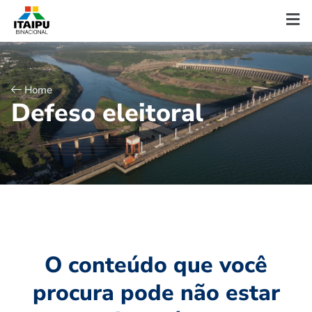
Home
D
e
f
e
s
o
e
l
e
i
t
o
r
a
l
O conteúdo que você
procura pode não estar