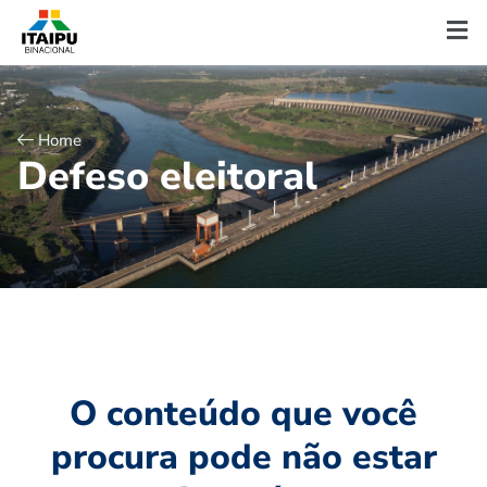
Home
D
e
f
e
s
o
e
l
e
i
t
o
r
a
l
O conteúdo que você
procura pode não estar