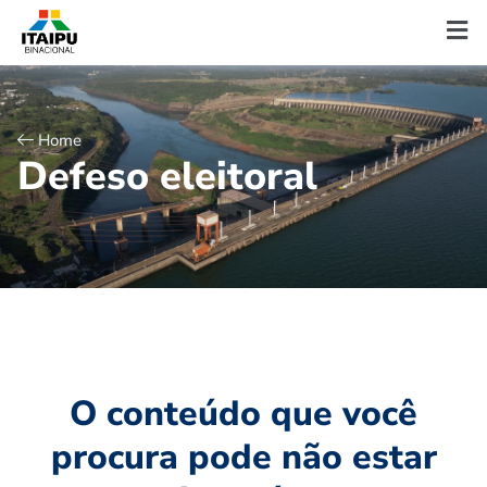
Home
D
e
f
e
s
o
e
l
e
i
t
o
r
a
l
O conteúdo que você
procura pode não estar