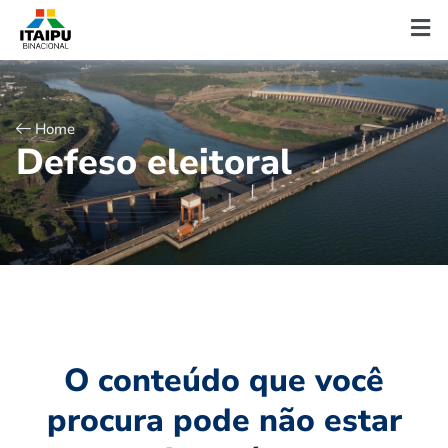
Home
D
e
f
e
s
o
e
l
e
i
t
o
r
a
l
O conteúdo que você
procura pode não estar