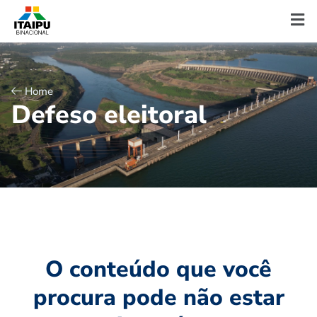
Home
D
e
f
e
s
o
e
l
e
i
t
o
r
a
l
O conteúdo que você
procura pode não estar