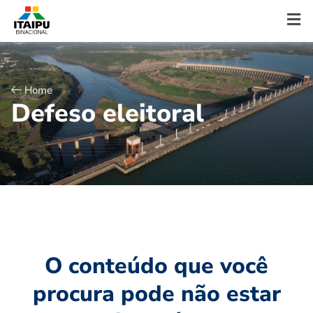
Home
D
e
f
e
s
o
e
l
e
i
t
o
r
a
l
O conteúdo que você
procura pode não estar