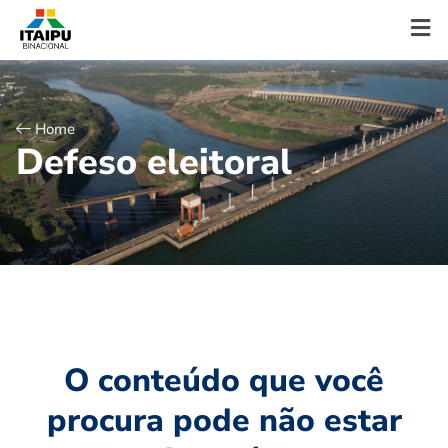
Home
D
e
f
e
s
o
e
l
e
i
t
o
r
a
l
O conteúdo que você
procura pode não estar