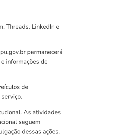
am, Threads, LinkedIn e
aipu.gov.br permanecerá
 e informações de
veículos de
serviço.
ucional. As atividades
nacional seguem
vulgação dessas ações.