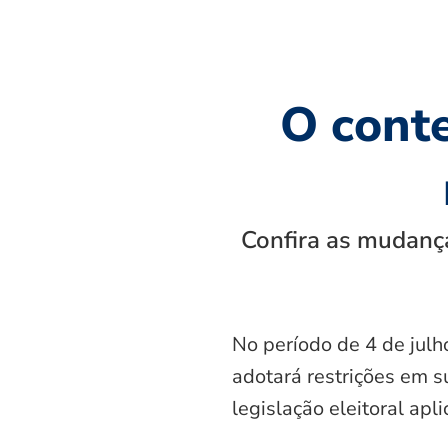
O cont
Confira as mudança
No período de 4 de julh
adotará restrições em s
legislação eleitoral apl