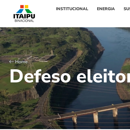
INSTITUCIONAL
ENERGIA
SU
Home
D
e
f
e
s
o
e
l
e
i
t
o