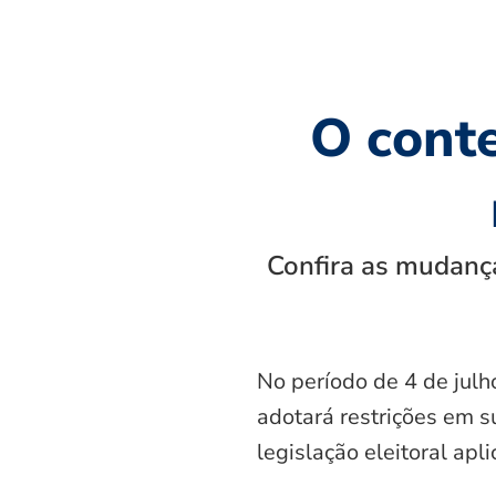
O cont
Confira as mudança
No período de 4 de julh
adotará restrições em s
legislação eleitoral apl