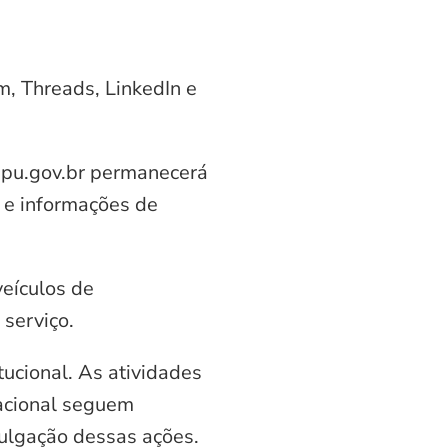
am, Threads, LinkedIn e
aipu.gov.br permanecerá
 e informações de
veículos de
serviço.
ucional. As atividades
nacional seguem
vulgação dessas ações.