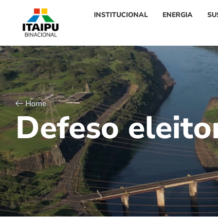
INSTITUCIONAL
ENERGIA
SU
Home
D
e
f
e
s
o
e
l
e
i
t
o