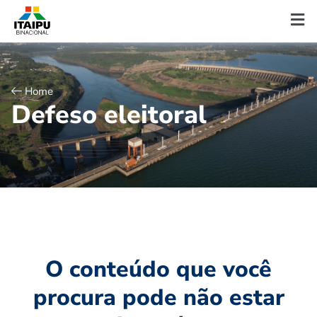
Home
D
e
f
e
s
o
e
l
e
i
t
o
r
a
l
O conteúdo que você
procura pode não estar