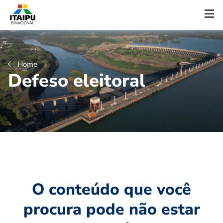
Home
D
e
f
e
s
o
e
l
e
i
t
o
r
a
l
O conteúdo que você
procura pode não estar