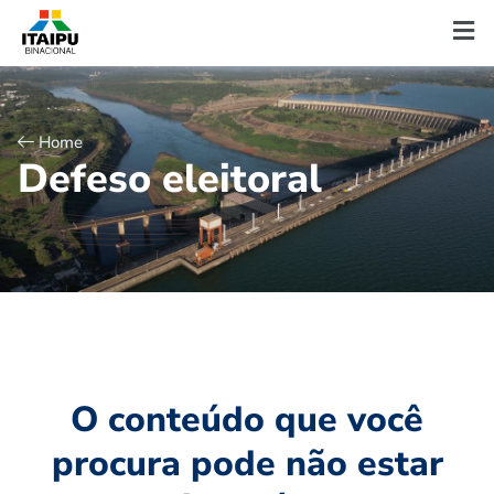
Home
D
e
f
e
s
o
e
l
e
i
t
o
r
a
l
O conteúdo que você
procura pode não estar