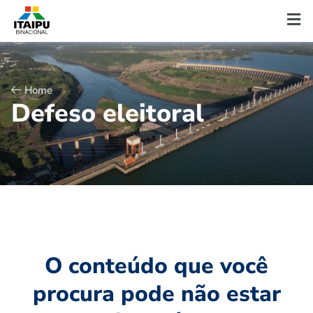
Home
D
e
f
e
s
o
e
l
e
i
t
o
r
a
l
O conteúdo que você
procura pode não estar