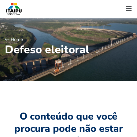
Home
D
e
f
e
s
o
e
l
e
i
t
o
r
a
l
O conteúdo que você
procura pode não estar